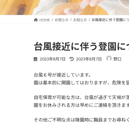
HOME
お知らせ
お知らせ
台風接近に伴う登園に
台風接近に伴う登園に
最
2023年8月7日
2023年8月7日
野口
終
更
台風６号が接近しています。
新
日
園は基本的に開園してはおりますが、危険を
時
:
自宅保育が可能な方は、台風が過ぎて天候が
園をお休みされる方は早めにご連絡を頂きま
その他ご不明な点は降園時に職員までお尋ね