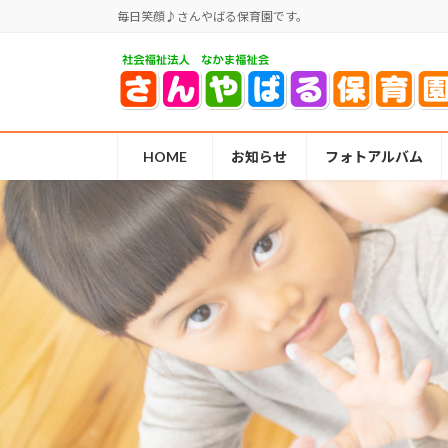
コ
ナ
毎日笑顔♪さんやばる保育園です。
ン
ビ
テ
ゲ
ン
ー
ツ
シ
へ
ョ
ス
ン
HOME
お知らせ
フォトアルバム
キ
に
ッ
移
プ
動